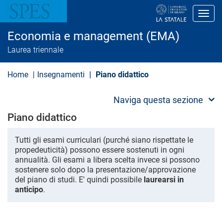
S
a
Toggl
l
t
Economia e management (EMA)
a
a
Laurea triennale
l
c
o
Home
Insegnamenti
Piano didattico
n
t
e
Naviga questa sezione
n
u
Piano didattico
t
o
p
Tutti gli esami curriculari (purché siano rispettate le
r
propedeuticità) possono essere sostenuti in ogni
i
annualità. Gli esami a libera scelta invece si possono
n
sostenere solo dopo la presentazione/approvazione
c
del piano di studi. E' quindi possibile
laurearsi in
i
p
anticipo
.
a
l
e