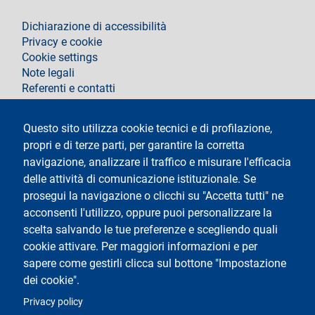
footer
Dichiarazione di accessibilità
Privacy e cookie
Cookie settings
Note legali
Referenti e contatti
Segui La Statale su
Questo sito utilizza cookie tecnici e di profilazione,
propri e di terze parti, per garantire la corretta
navigazione, analizzare il traffico e misurare l'efficacia
delle attività di comunicazione istituzionale. Se
prosegui la navigazione o clicchi su "Accetta tutti" ne
acconsenti l'utilizzo, oppure puoi personalizzare la
Testo
Università degli Studi di Milano
scelta salvando le tue preferenze e scegliendo quali
Via Festa del Perdono 7 - 20122 Milano
cookie attivare. Per maggiori informazioni e per
Tel.
+39 02 5032 5032
Posta elettronica certificata
sapere come gestirli clicca sul bottone "Impostazione
dei cookie".
Logo
Privacy policy